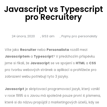
Javascript vs Typescript
pro Recruitery
24 února, 2020
,
9:53 am
,
Pojmy pro personalisty
Víte jako
Recruiter
nebo
Personalista
rozdíl mezi
Javascriptem
a
Typescript
? V předchozím příspěvku
jsme si říkali, že
Javascript
se ve spojení s
HTML
a
CSS
pro tvorbu webových stránek a aplikací a prohlížeče pro
zobrazení webu potřebují tyto 3 jazyky.
Javascript
je skriptovací programovací jazyk, který vznikl
v roce 1995 a s Javou má společné pouze první 4 písmena,
které si do názvu propůjčil z marketingových účelů, kdy se