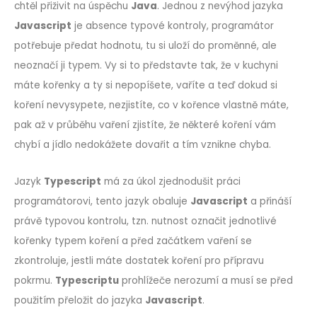
chtěl přiživit na úspěchu
Java
. Jednou z nevýhod jazyka
Javascript
je absence typové kontroly, programátor
potřebuje předat hodnotu, tu si uloží do proměnné, ale
neoznačí ji typem. Vy si to představte tak, že v kuchyni
máte kořenky a ty si nepopíšete, vaříte a teď dokud si
koření nevysypete, nezjistíte, co v kořence vlastně máte,
pak až v průběhu vaření zjistíte, že některé koření vám
chybí a jídlo nedokážete dovařit a tím vznikne chyba.
Jazyk
Typescript
má za úkol zjednodušit práci
programátorovi, tento jazyk obaluje
Javascript
a přináší
právě typovou kontrolu, tzn. nutnost označit jednotlivé
kořenky typem koření a před začátkem vaření se
zkontroluje, jestli máte dostatek koření pro přípravu
pokrmu.
Typescriptu
prohlížeče nerozumí a musí se před
použitím přeložit do jazyka
Javascript
.